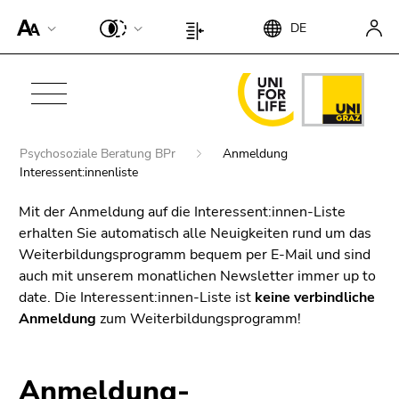
Um die
DE
Seite
Beginn
Ende
besser für
des
dieses
Screen-
Seitenbereichs:
Seitenbereichs.
Beginn
Reader
Seiteneinstellungen:
Zur
des
Ende
darstellen
Übersicht
Seitenbereichs:
dieses
zu
der
Hauptnavigation:
Beginn
Psychosoziale Beratung BPr
Anmeldung
Seitenbereichs.
können,
Seitenbereiche
des
Interessent:innenliste
Zur
betätigen
Seitenbereichs:
Ende
Übersicht
Sie
Mit der Anmeldung auf die Interessent:innen-Liste
Sie
dieses
der
diesen
erhalten Sie automatisch alle Neuigkeiten rund um das
befinden
Seitenbereichs.
Seitenbereiche
Link.
Weiterbildungsprogramm bequem per E-Mail und sind
sich
Zur
Um die
auch mit unserem monatlichen Newsletter immer up to
hier:
Übersicht
verbesserte
date. Die Interessent:innen-Liste ist
keine verbindliche
der
Darstellung
Anmeldung
zum Weiterbildungsprogramm!
Seitenbereiche
für Screen-
Reader zu
deaktivieren,
Anmeldung-