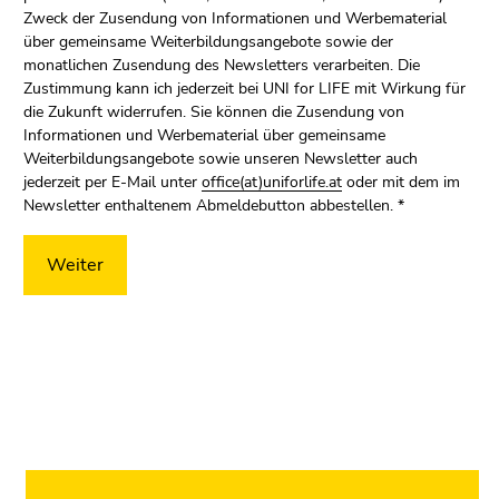
Zweck der Zusendung von Informationen und Werbematerial
über gemeinsame Weiterbildungsangebote sowie der
monatlichen Zusendung des Newsletters verarbeiten. Die
Zustimmung kann ich jederzeit bei UNI for LIFE mit Wirkung für
die Zukunft widerrufen. Sie können die Zusendung von
Informationen und Werbematerial über gemeinsame
Weiterbildungsangebote sowie unseren Newsletter auch
jederzeit per E-Mail unter
office(at)uniforlife.at
oder mit dem im
Newsletter enthaltenem Abmeldebutton abbestellen.
*
Ende
dieses
Seitenbereichs.
Zur
Übersicht
der
Seitenbereiche