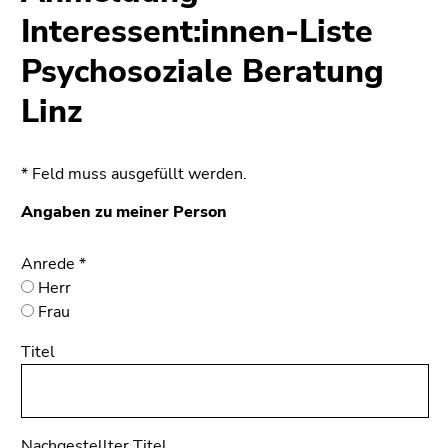
bestätigen
Interessent:innen-Liste
Sie diesen
Link.
Psychosoziale Beratung
Beginn
Zum
Linz
des
Inhalt
Seitenbereichs:
(Zugriffstaste
Seitenbereiche:
1)
* Feld muss ausgefüllt werden.
Zur
Angaben zu meiner Person
Positionsanzeige
(Zugriffstaste
2)
Anrede
*
Zur
Herr
Hauptnavigation
Frau
(Zugriffstaste
Titel
3)
Zur
Unternavigation
(Zugriffstaste
Nachgestellter Titel