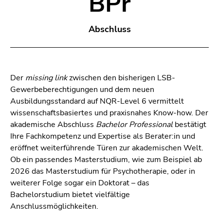
BPr
4)
Zu
den
Abschluss
Seiteneinstellungen
(Benutzer/Sprache)
(Zugriffstaste
8)
Der
missing link
zwischen den bisherigen LSB-
Gewerbeberechtigungen und dem neuen
Ende
Ausbildungsstandard auf NQR-Level 6 vermittelt
dieses
wissenschaftsbasiertes und praxisnahes Know-how. Der
Seitenbereichs.
akademische Abschluss
Bachelor Professional
bestätigt
Zur
Ihre Fachkompetenz und Expertise als Berater:in und
Übersicht
eröffnet weiterführende Türen zur akademischen Welt.
der
Ob ein passendes Masterstudium, wie zum Beispiel ab
Seitenbereiche
2026 das Masterstudium für Psychotherapie, oder in
weiterer Folge sogar ein Doktorat – das
Bachelorstudium bietet vielfältige
Anschlussmöglichkeiten.