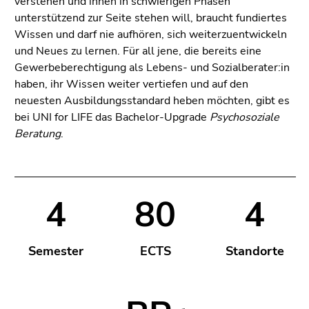
verstehen und ihnen in schwierigen Phasen
bestätigen
unterstützend zur Seite stehen will, braucht fundiertes
Sie diesen
Wissen und darf nie aufhören, sich weiterzuentwickeln
Link.
und Neues zu lernen. Für all jene, die bereits eine
Beginn
Zum
Gewerbeberechtigung als Lebens- und Sozialberater:in
des
Inhalt
haben, ihr Wissen weiter vertiefen und auf den
Seitenbereichs:
(Zugriffstaste
neuesten Ausbildungsstandard heben möchten, gibt es
Seitenbereiche:
1)
bei UNI for LIFE das Bachelor-Upgrade
Psychosoziale
Zur
Beratung
.
Positionsanzeige
(Zugriffstaste
2)
Zur
4
80
4
Hauptnavigation
(Zugriffstaste
3)
Semester
ECTS
Standorte
Zur
Unternavigation
(Zugriffstaste