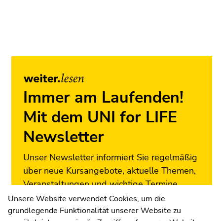
Ende
dieses
Seitenbereichs.
Zur
Übersicht
der
Seitenbereiche
Immer am Laufenden!
Mit dem UNI for LIFE
Newsletter
Unser Newsletter informiert Sie regelmäßig
über neue Kursangebote, aktuelle Themen,
Veranstaltungen und wichtige Termine.
Melden Sie sich jetzt an!
Unsere Website verwendet Cookies, um die
grundlegende Funktionalität unserer Website zu