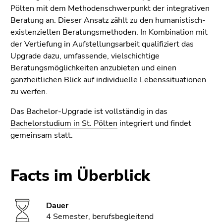
4)
Pölten mit dem Methodenschwerpunkt der integrativen
Zu
Beratung an. Dieser Ansatz zählt zu den humanistisch-
den
existenziellen Beratungsmethoden. In Kombination mit
Seiteneinstellungen
der Vertiefung in Aufstellungsarbeit qualifiziert das
(Benutzer/Sprache)
Upgrade dazu, umfassende, vielschichtige
(Zugriffstaste
Beratungsmöglichkeiten anzubieten und einen
8)
ganzheitlichen Blick auf individuelle Lebenssituationen
zu werfen.
Ende
dieses
Das Bachelor-Upgrade ist vollständig in das
Seitenbereichs.
Bachelorstudium in St. Pölten
integriert und findet
Zur
gemeinsam statt.
Übersicht
der
Seitenbereiche
Facts im Überblick
Dauer
4 Semester, berufsbegleitend