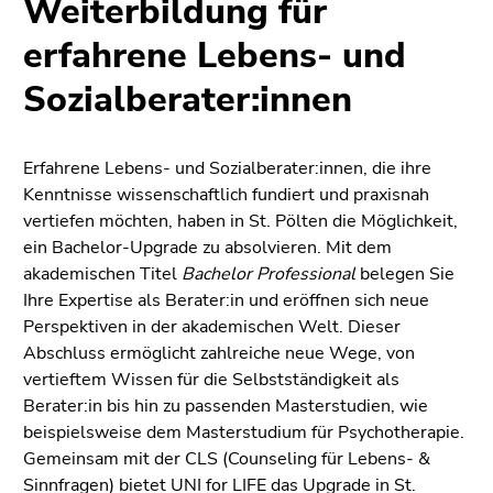
Weiterbildung für
bestätigen
Sie diesen
erfahrene Lebens- und
Link.
Sozialberater:innen
Beginn
Zum
des
Inhalt
Seitenbereichs:
(Zugriffstaste
Erfahrene Lebens- und Sozialberater:innen, die ihre
Seitenbereiche:
1)
Kenntnisse wissenschaftlich fundiert und praxisnah
Zur
vertiefen möchten, haben in St. Pölten die Möglichkeit,
Positionsanzeige
ein Bachelor-Upgrade zu absolvieren. Mit dem
(Zugriffstaste
akademischen Titel
Bachelor Professional
belegen Sie
2)
Ihre Expertise als Berater:in und eröffnen sich neue
Zur
Perspektiven in der akademischen Welt. Dieser
Hauptnavigation
Abschluss ermöglicht zahlreiche neue Wege, von
(Zugriffstaste
vertieftem Wissen für die Selbstständigkeit als
3)
Berater:in bis hin zu passenden Masterstudien, wie
Zur
beispielsweise dem Masterstudium für Psychotherapie.
Unternavigation
Gemeinsam mit der CLS (Counseling für Lebens- &
(Zugriffstaste
Sinnfragen) bietet UNI for LIFE das Upgrade in St.