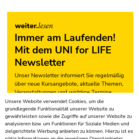
Seitenbereichs.
Zur
Übersicht
der
Seitenbereiche
Immer am Laufenden!
Mit dem UNI for LIFE
Newsletter
Unser Newsletter informiert Sie regelmäßig
über neue Kursangebote, aktuelle Themen,
Veranstaltungen und wichtige Termine.
Melden Sie sich jetzt an!
Unsere Website verwendet Cookies, um die
grundlegende Funktionalität unserer Website zu
Zur Newsletter-Anmeldung
gewährleisten sowie die Zugriffe auf unserer Website zu
analysieren bzw. um Funktionen für Soziale Medien und
zielgerichtete Werbung anbieten zu können. Hierzu ist es
nötig Informationen an die jeweiligen Dienstanbieter