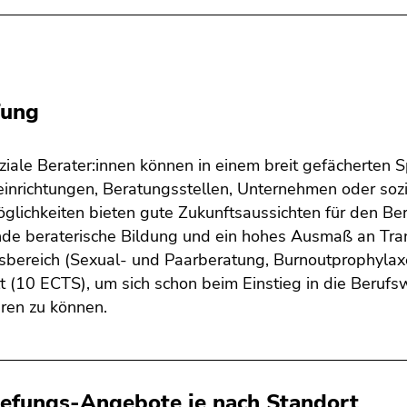
fung
iale Berater:innen können in einem breit gefächerten Sp
inrichtungen, Beratungsstellen, Unternehmen oder sozia
glichkeiten bieten gute Zukunftsaussichten für den Beruf
de beraterische Bildung und ein hohes Ausmaß an Tran
bereich (Sexual- und Paarberatung, Burnoutprophylaxe,
 (10 ECTS), um sich schon beim Einstieg in die Berufsw
eren zu können.
iefungs-Angebote je nach Standort