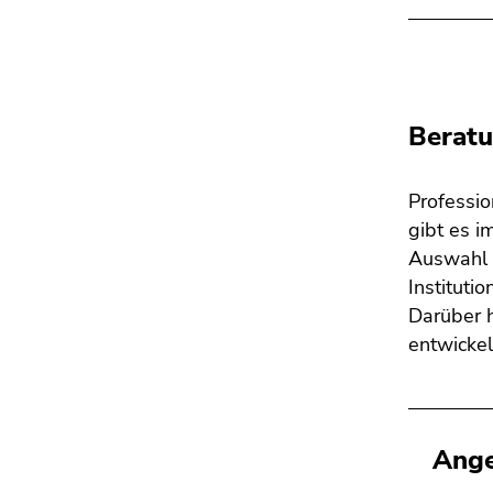
Berat
Professi
gibt es 
Auswahl –
Instituti
Darüber h
entwicke
Ange