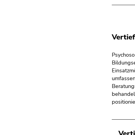
Vertie
Psychosoz
Bildungse
Einsatzmö
umfassen
Beratungs
behandelt
positioni
Vert