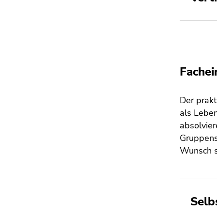
Fachei
Der prakt
als Leben
absolvier
Gruppense
Wunsch st
Selb