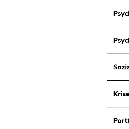
Psyc
Psyc
Sozi
Kris
Port