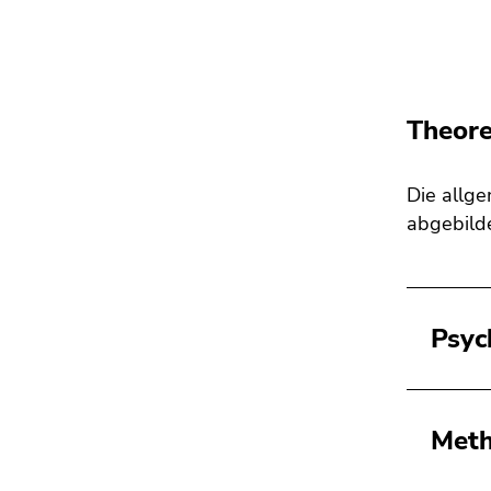
Theore
Die allg
abgebilde
Psyc
Meth