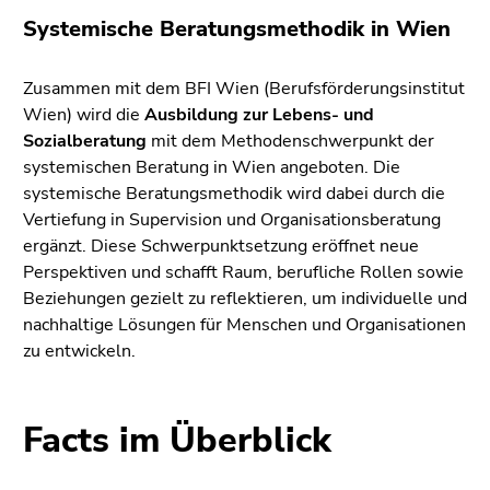
bestätigen
Systemische Beratungsmethodik in Wien
Sie diesen
Link.
Zusammen mit dem BFI Wien (Berufsförderungsinstitut
Beginn
Zum
Wien) wird die
Ausbildung zur Lebens- und
des
Inhalt
Sozialberatung
mit dem Methodenschwerpunkt der
Seitenbereichs:
(Zugriffstaste
systemischen Beratung in Wien angeboten. Die
Seitenbereiche:
1)
systemische Beratungsmethodik wird dabei durch die
Zur
Vertiefung in Supervision und Organisationsberatung
Positionsanzeige
ergänzt. Diese Schwerpunktsetzung eröffnet neue
(Zugriffstaste
Perspektiven und schafft Raum, berufliche Rollen sowie
2)
Beziehungen gezielt zu reflektieren, um individuelle und
Zur
nachhaltige Lösungen für Menschen und Organisationen
Hauptnavigation
zu entwickeln.
(Zugriffstaste
3)
Zur
Facts im Überblick
Unternavigation
(Zugriffstaste