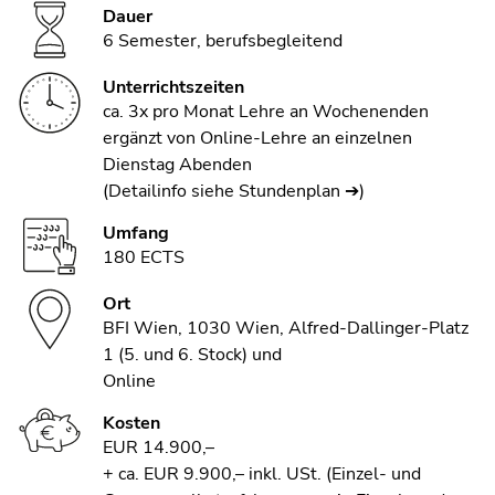
4)
Dauer
Zu
6 Semester, berufsbegleitend
den
Seiteneinstellungen
Unterrichtszeiten
ca. 3x pro Monat Lehre an Wochenenden
(Benutzer/Sprache)
ergänzt von Online-Lehre an einzelnen
(Zugriffstaste
Dienstag Abenden
8)
(Detailinfo siehe Stundenplan ➔)
Ende
Umfang
dieses
180 ECTS
Seitenbereichs.
Zur
Ort
Übersicht
BFI Wien, 1030 Wien, Alfred-Dallinger-Platz
der
1 (5. und 6. Stock) und
Seitenbereiche
Online
Kosten
EUR 14.900,–
+ ca. EUR 9.900,– inkl. USt. (Einzel- und